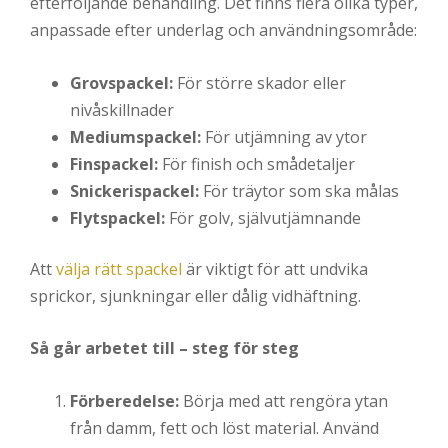
efterföljande behandling. Det finns flera olika typer,
anpassade efter underlag och användningsområde:
Grovspackel:
För större skador eller
nivåskillnader
Mediumspackel:
För utjämning av ytor
Finspackel:
För finish och smådetaljer
Snickerispackel:
För träytor som ska målas
Flytspackel:
För golv, självutjämnande
Att
välja rätt spackel
är viktigt för att undvika
sprickor, sjunkningar eller dålig vidhäftning.
Så går arbetet till – steg för steg
Förberedelse:
Börja med att rengöra ytan
från damm, fett och löst material. Använd