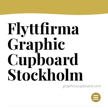
Skip
to
content
Flyttfirma
Graphic
Cupboard
Stockholm
graphicscupboard.com