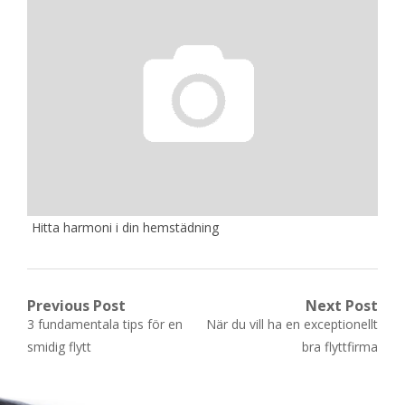
Hitta harmoni i din hemstädning
Post
Previous Post
Next Post
Previous
Next
3 fundamentala tips för en
När du vill ha en exceptionellt
navigation
post:
post:
smidig flytt
bra flyttfirma