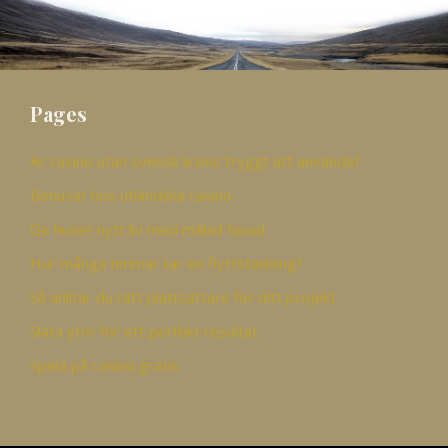
Pages
Är casino utan svensk licens tryggt att använda?
Bonusar hos utländska casino
Ge huset nytt liv med målad fasad
Hur många timmar tar en flyttstädning?
Så anlitar du rätt plattsättare för ditt projekt
Släta ytor för ett perfekt resultat
Spela på casino gratis