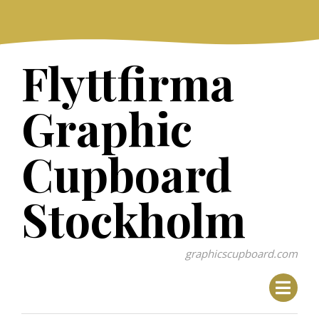
Skip
to
content
Flyttfirma
Graphic
Cupboard
Stockholm
graphicscupboard.com